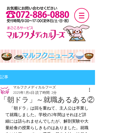
マルフクニュース
記事
マルフクメディカルフーズ
2025年1月6日
読了時間: 2分
「朝ドラ」～就職あるある②
　「朝ドラ」は回を重ねて、主人公は卒業し
て就職しました。学校の2年間はそれほど詳
細には語られませんでしたが、解剖実験や大
量給食の授業らしきものはありました。就職