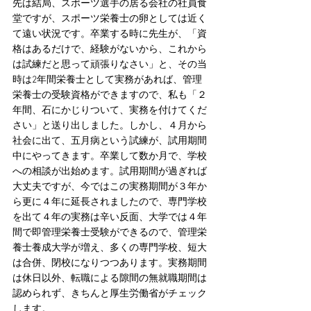
先は結局、スポーツ選手の居る会社の社員食
堂ですが、スポーツ栄養士の卵としては近く
て遠い状況です。卒業する時に先生が、「資
格はあるだけで、経験がないから、これから
は試練だと思って頑張りなさい」と、その当
時は2年間栄養士として実務があれば、管理
栄養士の受験資格ができますので、私も「２
年間、石にかじりついて、実務を付けてくだ
さい」と送り出しました。しかし、４月から
社会に出て、五月病という試練が、試用期間
中にやってきます。卒業して数か月で、学校
への相談が出始めます。試用期間が過ぎれば
大丈夫ですが、今ではこの実務期間が３年か
ら更に４年に延長されましたので、専門学校
を出て４年の実務は辛い反面、大学では４年
間で即管理栄養士受験ができるので、管理栄
養士養成大学が増え、多くの専門学校、短大
は合併、閉校になりつつあります。実務期間
は休日以外、転職による隙間の無就職期間は
認められず、きちんと厚生労働省がチェック
します。