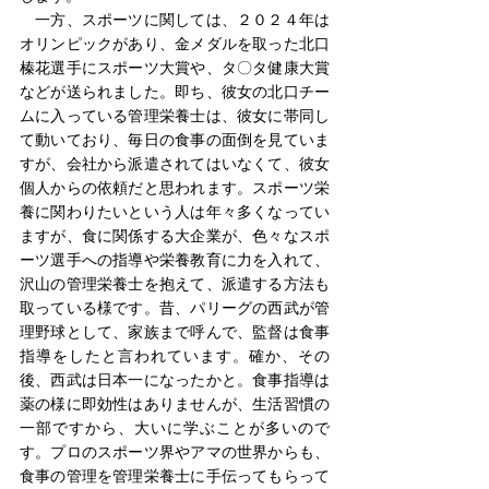
　一方、スポーツに関しては、２０２４年は
オリンピックがあり、金メダルを取った北口
榛花選手にスポーツ大賞や、タ〇タ健康大賞
などが送られました。即ち、彼女の北口チー
ムに入っている管理栄養士は、彼女に帯同し
て動いており、毎日の食事の面倒を見ていま
すが、会社から派遣されてはいなくて、彼女
個人からの依頼だと思われます。スポーツ栄
養に関わりたいという人は年々多くなってい
ますが、食に関係する大企業が、色々なスポ
ーツ選手への指導や栄養教育に力を入れて、
沢山の管理栄養士を抱えて、派遣する方法も
取っている様です。昔、パリーグの西武が管
理野球として、家族まで呼んで、監督は食事
指導をしたと言われています。確か、その
後、西武は日本一になったかと。食事指導は
薬の様に即効性はありませんが、生活習慣の
一部ですから、大いに学ぶことが多いので
す。プロのスポーツ界やアマの世界からも、
食事の管理を管理栄養士に手伝ってもらって