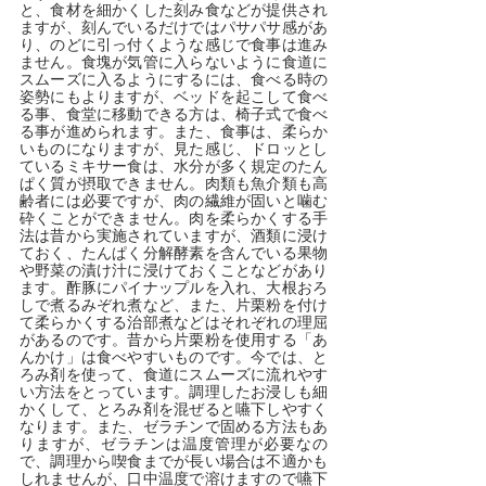
と、食材を細かくした刻み食などが提供され
ますが、刻んでいるだけではパサパサ感があ
り、のどに引っ付くような感じで食事は進み
ません。食塊が気管に入らないように食道に
スムーズに入るようにするには、食べる時の
姿勢にもよりますが、ベッドを起こして食べ
る事、食堂に移動できる方は、椅子式で食べ
る事が進められます。また、食事は、柔らか
いものになりますが、見た感じ、ドロッとし
ているミキサー食は、水分が多く規定のたん
ぱく質が摂取できません。肉類も魚介類も高
齢者には必要ですが、肉の繊維が固いと噛む
砕くことができません。肉を柔らかくする手
法は昔から実施されていますが、酒類に浸け
ておく、たんぱく分解酵素を含んでいる果物
や野菜の漬け汁に浸けておくことなどがあり
ます。酢豚にパイナップルを入れ、大根おろ
しで煮るみぞれ煮など、また、片栗粉を付け
て柔らかくする治部煮などはそれぞれの理屈
があるのです。昔から片栗粉を使用する「あ
んかけ」は食べやすいものです。今では、と
ろみ剤を使って、食道にスムーズに流れやす
い方法をとっています。調理したお浸しも細
かくして、とろみ剤を混ぜると嚥下しやすく
なります。また、ゼラチンで固める方法もあ
りますが、ゼラチンは温度管理が必要なの
で、調理から喫食までが長い場合は不適かも
しれませんが、口中温度で溶けますので嚥下