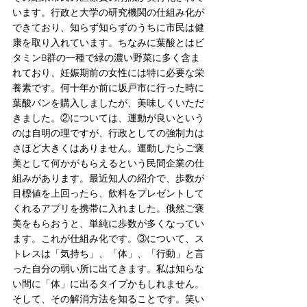
います。行政と大学の研究機関の仕組み化が
できており、知らず知らずのうちに市民は健
康を取り入れています。ちなみに葉酸とはビ
タミンB群の一種で緑の濃い野菜に多く含ま
れており、妊娠期前の女性には特に必要な栄
養素です。何十年か前に坂戸市に行った時に
葉酸パンを購入しましたが、美味しくいただ
きました。②については、運動が良いという
のは自明の理ですが、行政としての強制力は
さほど大きくはありません。運動したらご褒
美として何かがもらえるという民間企業の仕
組みがあります。最近知人の紹介で、歩数が
目標値を上回ったら、飲料をプレゼントして
くれるアプリを携帯に入れました。俄然ご褒
美をもらおうと、単純に歩数が多くなってい
ます。これが仕組み化です。③について、ス
トレスは「気持ち」、「体」、「行動」と言
った自分の弱い所に出てきます。私は知らな
い間に「体」に出るタイプかもしれません。
そして、その解消方法を知ることです。笑い