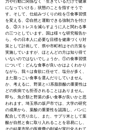
力や行動に関係なく「生きているだけで健康
になっていける」状態のことを指すそうで
す。そして、仕組みづくりの柱を①食事習慣
を変える、②自然と運動できる強制力を付け
る、③ストレスを減らすように人と関わる事
の三つとしています。国は様々な研究報告か
ら、今の日本人に必要な目標を健康づくり対
策として計画して、県や市町村はその方策を
実施していますが、ほとんどの方は知り得て
いないのではないでしょうか。①の食事習慣
について：どんな食事が良いかはよくわかり
ながら、我々は食欲に任せて、塩分が多く、
また脂っこい食事を選んだりしていません
か、考えるに、野菜とn3系脂肪酸の重要性は
どの疾病でも拒否されることはありません。
即ち、魚介類と野菜の多い食事が良いかと思
われます。埼玉県の坂戸市では、大学の研究
の成果から、葉酸の重要性を認識し、パンに
配合して売り出し、また、サプリ米として葉
酸が自然と食に取り入れることを容易にし、
その結果市民の医療費の削減が実行化されて