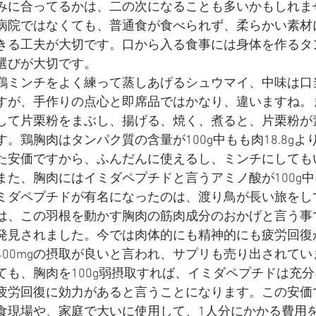
みに合ってるかは、二の次になることも多いかもしれま
病院ではなくても、普通食が食べられず、柔らかい素材
きる工夫が大切です。口から入る食事には身体を作るタ
選びが大切です。
鶏ミンチをよく練って蒸しあげるシュウマイ、中味は口
すが、手作りの点心と即席品ではかなり、違いますね。
して片栗粉をまぶし、揚げる、焼く、煮ると、片栗粉が
す。鶏胸肉はタンパク質の含量が100g中もも肉18.8gよ
た安価ですから、ふんだんに使えるし、ミンチにしても
また、胸肉にはイミダペプチドと言うアミノ酸が100g中に
ミダペプチドが有名になったのは、渡り鳥が長い旅をし
は、この羽根を動かす胸肉の筋肉成分のおかげと言う事
発見されました。今では肉体的にも精神的にも疲労回復が
400mgの摂取が良いと言われ、サプリも売り出されて
ても、胸肉を100g弱摂取すれば、イミダペプチドは充
疲労回復に効力があると言うことになります。この安価
食現場や、家庭で大いに使用して、1人分にかかる費用