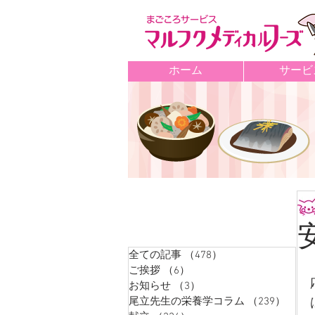
ホーム
サービ
記事カテゴリ
全ての記事
（478）
478件の記事
ご挨拶
（6）
6件の記事
お知らせ
（3）
3件の記事
尾立先生の栄養学コラム
（239）
239