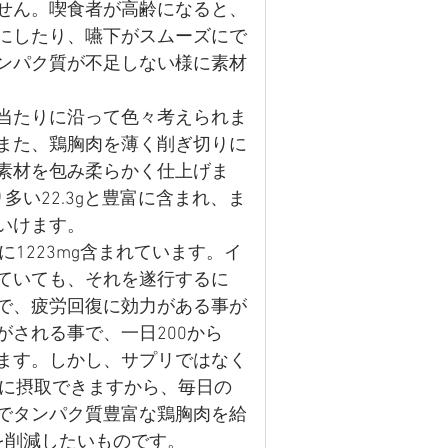
せん。喫食者が高齢になると、
にしたり、嚥下がスムーズにで
ンパク質が不足しない様に素材
当たりに沿って色々考えられま
また、鶏胸肉を薄く削ぎ切りに
素材を包み柔らかく仕上げま
り多い22.3gと豊富に含まれ、ま
いけます。
1223mg含まれています。イ
ていても、それを遂行するに
で、疲労回復に効力がある事が
される事で、一日200から
います。しかし、サプリではなく
分に摂取できますから、毎日の
でタンパク質豊富な鶏胸肉を給
を削減したいものです。