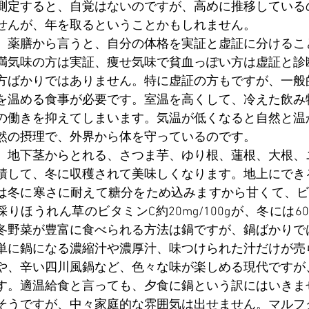
測定すると、自覚はないのですが、高めに推移している
せんが、年を取るということかもしれません。
　薬膳から言うと、自分の体格を実証と虚証に分けるこ
満気味の方は実証、痩せ気味で貧血っぽい方は虚証と診
方ばかりではありません。特に虚証の方もですが、一般
を温める食事が必要です。室温を高くして、冷えた飲み
の働きを抑えてしまいます。気温が低くなると自然と温
然の摂理で、外界から体を守っているのです。
　地下茎からとれる、さつま芋、ゆり根、蓮根、大根、
積して、冬に収穫されて美味しくなります。地上にでき
は冬に寒さに耐えて糖分をため込みますから甘くて、ビ
採りほうれん草のビタミンC約20mg/100gが、冬には60
冬野菜が豊富に食べられる方法は鍋ですが、鍋ばかりで
単に鍋になる濃縮汁や濃厚汁、味つけられた汁だけが売
や、辛い四川風鍋など、色々な味が楽しめる現代ですが
す。適温給食と言っても、夕食に鍋という訳にはいきま
そうですが、中々家庭的な雰囲気は出せません。マルフ