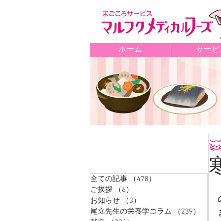
ホーム
サービ
記事カテゴリ
全ての記事
（478）
478件の記事
ご挨拶
（6）
6件の記事
お知らせ
（3）
3件の記事
尾立先生の栄養学コラム
（239）
239