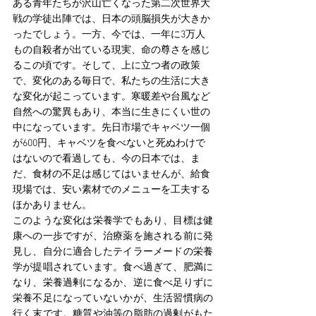
ある青年たちが沢山亡くなった第二次世界大
戦の学徒出陣では、日本の頭脳損失が大きか
ったでしょう。一方、今では、一年に3万人
もの自殺者が出ている現実、命の尊さを感じ
るこの頃です。そして、上に立つ者の政策
で、変化のある毎日で、私たちの生活に大き
な変化が起こっています。寒暖差や台風など
自然への驚異もあり、本当に生きにくい世の
中になっています。先日市場でキャベツ一個
が600円、キャベツを食べないと死ぬわけで
はないので看過しても、今の日本では、ま
だ、食材の不足は感じてはいませんが、給食
現場では、安い素材でのメニューを工夫する
ほかありません。
このような変化は栄養学でもあり、目標は健
康への一歩ですが、治療薬を施される前に発
見し、自分に適合したテイラーメードの栄養
学が提唱されています。食べ過ぎて、肥満に
なり、栄養過剰になるか、逆に食べ足りずに
栄養不足になっていないかが、生活習慣病の
行く末です。糖質や油等の脂肪の過剰がもた