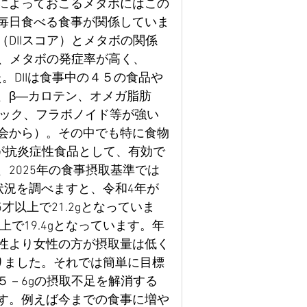
によっておこるメタボにはこの
毎日食べる食事が関係していま
DIIスコア）とメタボの関係
て、メタボの発症率が高く、
。DIIは食事中の４５の食品や
、β―カロテン、オメガ脂肪
リック、フラボノイド等が強い
会から）。その中でも特に食物
が抗炎症性食品として、有効で
2025年の食事摂取基準では
状況を調べますと、令和4年が
5才以上で21.2gとなっていま
才以上で19.4gとなっています。年
性より女性の方が摂取量は低く
りました。それでは簡単に目標
５－6gの摂取不足を解消する
す。例えば今までの食事に増や