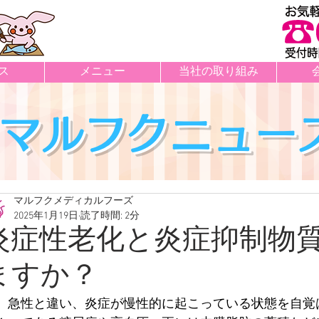
ス
メニュー
当社の取り組み
マルフクニュー
マルフクメディカルフーズ
2025年1月19日
読了時間: 2分
炎症性老化と炎症抑制物
ますか？
　急性と違い、炎症が慢性的に起こっている状態を自覚
件の記事