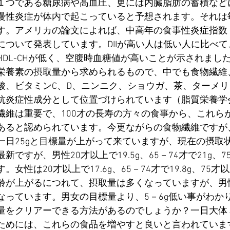
１つである糖尿病や高血圧、更には内臓脂肪の蓄積など
慢性炎症が体内で起こっていると予想されます。それは
す。アメリカの論文によれば、中高年の食事性炎症指数（
について発表しています。DIIが高い人は低い人に比べ
HDL-CHが低く、空腹時血糖値が高いことが示されました
栄養素の摂取量から求められるもので、中でも食物繊維
酸、ビタミンC、D、ニンニク、ショウガ、茶、ターメ
抗炎症性成分として位置づけられています（脂質栄養学
繊維は重要で、100才の長寿の方々の食事から、これら
あると認められています。今更ながらの食物繊維ですが、
一日25gと目標量が上がって来ていますが、現在の摂取
最新ですが、男性20才以上で19.5g、65－74才で21g、7
す。女性は20才以上で17.6g、65－74才で19.8g、75
齢が上がるにつれて、摂取量は多くなっていますが、男
なっています。男女の目標量より、5－6g低い事がわか
量をクリアーできる方法があるのでしょうか？一日大体
ためには、これらの食品を増やすと良いと言われていま