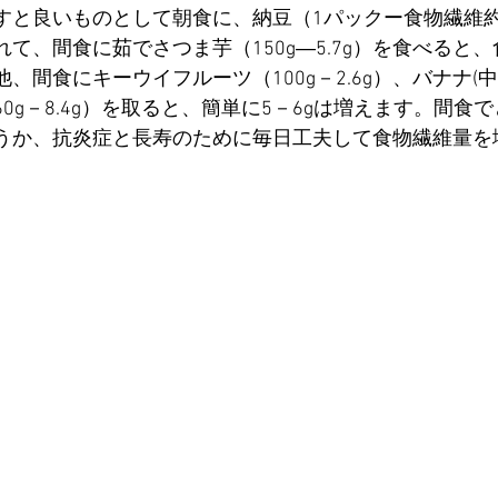
すと良いものとして朝食に、納豆（1パックー食物繊維約3ｇ
れて、間食に茹でさつま芋（150g―5.7g）を食べると
他、間食にキーウイフルーツ（100g－2.6g）、バナナ(中1
60g－8.4g）を取ると、簡単に5－6gは増えます。間
うか、抗炎症と長寿のために毎日工夫して食物繊維量を