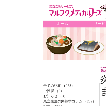
ホーム
サービ
記事カテゴリ
全ての記事
（478）
478件の記事
ご挨拶
（6）
6件の記事
お知らせ
（3）
3件の記事
尾立先生の栄養学コラム
（239）
239