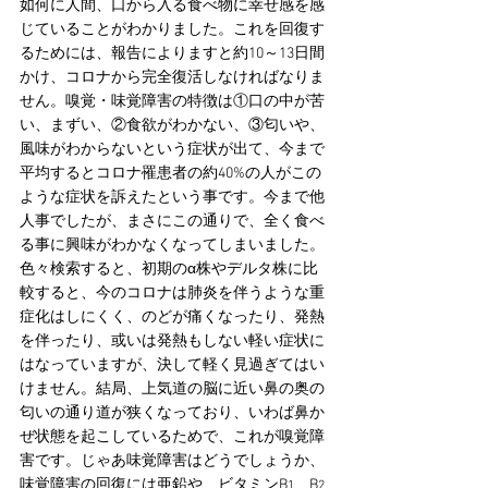
如何に人間、口から入る食べ物に幸せ感を感
じていることがわかりました。これを回復す
るためには、報告によりますと約10～13日間
かけ、コロナから完全復活しなければなりま
せん。嗅覚・味覚障害の特徴は①口の中が苦
い、まずい、②食欲がわかない、③匂いや、
風味がわからないという症状が出て、今まで
平均するとコロナ罹患者の約40%の人がこの
ような症状を訴えたという事です。今まで他
人事でしたが、まさにこの通りで、全く食べ
る事に興味がわかなくなってしまいました。
色々検索すると、初期のα株やデルタ株に比
較すると、今のコロナは肺炎を伴うような重
症化はしにくく、のどが痛くなったり、発熱
を伴ったり、或いは発熱もしない軽い症状に
はなっていますが、決して軽く見過ぎてはい
けません。結局、上気道の脳に近い鼻の奥の
匂いの通り道が狭くなっており、いわば鼻か
ぜ状態を起こしているためで、これが嗅覚障
害です。じゃあ味覚障害はどうでしょうか、
味覚障害の回復には亜鉛や、ビタミンB
、B
1
2