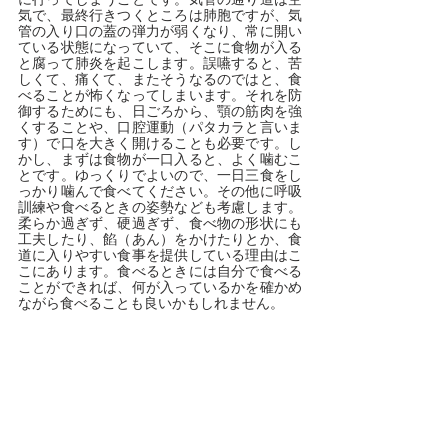
に行ってしまうことです。気管の通り道は空
気で、最終行きつくところは肺胞ですが、気
管の入り口の蓋の弾力が弱くなり、常に開い
ている状態になっていて、そこに食物が入る
と腐って肺炎を起こします。誤嚥すると、苦
しくて、痛くて、またそうなるのではと、食
べることが怖くなってしまいます。それを防
御するためにも、日ごろから、顎の筋肉を強
くすることや、口腔運動（パタカラと言いま
す）で口を大きく開けることも必要です。し
かし、まずは食物が一口入ると、よく噛むこ
とです。ゆっくりでよいので、一日三食をし
っかり噛んで食べてください。その他に呼吸
訓練や食べるときの姿勢なども考慮します。
柔らか過ぎず、硬過ぎず、食べ物の形状にも
工夫したり、餡（あん）をかけたりとか、食
道に入りやすい食事を提供している理由はこ
こにあります。食べるときには自分で食べる
ことができれば、何が入っているかを確かめ
ながら食べることも良いかもしれません。