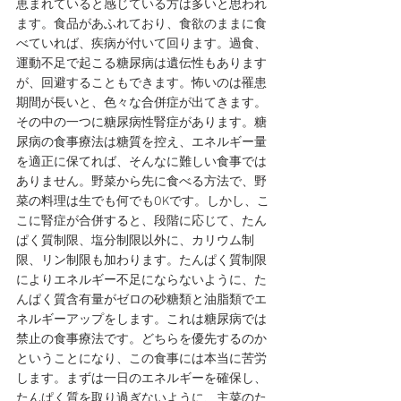
恵まれていると感じている方は多いと思われ
ます。食品があふれており、食欲のままに食
べていれば、疾病が付いて回ります。過食、
運動不足で起こる糖尿病は遺伝性もあります
が、回避することもできます。怖いのは罹患
期間が長いと、色々な合併症が出てきます。
その中の一つに糖尿病性腎症があります。糖
尿病の食事療法は糖質を控え、エネルギー量
を適正に保てれば、そんなに難しい食事では
ありません。野菜から先に食べる方法で、野
菜の料理は生でも何でもOKです。しかし、こ
こに腎症が合併すると、段階に応じて、たん
ぱく質制限、塩分制限以外に、カリウム制
限、リン制限も加わります。たんぱく質制限
によりエネルギー不足にならないように、た
んぱく質含有量がゼロの砂糖類と油脂類でエ
ネルギーアップをします。これは糖尿病では
禁止の食事療法です。どちらを優先するのか
ということになり、この食事には本当に苦労
します。まずは一日のエネルギーを確保し、
たんぱく質を取り過ぎないように、主菜のた