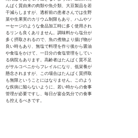
んぱく質由来の肉類や魚介類、大豆製品を若
干減らしますが、透析前の患者さんでは生野
菜や生果実のカリウム制限もあり、ハムやソ
ーセージのような食品加工時に多く使用され
るリンも良くありません。調味料から塩分が
多く摂取されるので、魚の煮物より揚げ物が
良い時もあり、無塩で料理を作り後から醤油
や食塩をかけて、一日分の食塩管理をしてい
る病院もあります。高齢者はたんぱく質不足
がサルコペニからフレイルになり、低栄養が
懸念されますが、この場合はたんぱく質摂取
も無限ということにはなりません。このよう
な疾病に陥らないように、若い時からの食事
管理が必要ですし、毎日が宴会気分での食事
も控えるべきです。