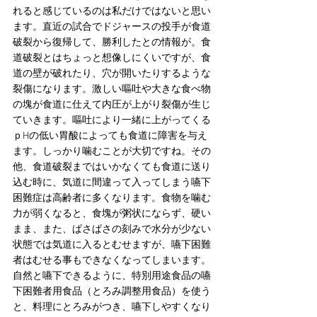
れると感じているのは私だけではないと思い
ます。直近の試合でドジャースの投手が食道
破裂から復帰して、勝利したとの情報が。食
道破裂とはちょっと想像しにくいですが、食
道の壁が破れたり、穴が開いたりするような
裂傷になります。激しい嘔吐や大きな食べ物
の塊が食道に仕えて内圧が上がり裂傷が生じ
ていきます。嘔吐により一緒に上がってくる
ｐHの低い胃酸によっても食道に障害を与え
ます。しっかり噛むことが大切ですね。その
他、食道破裂まではいかなくても食道に送り
込む時に、気道に間違って入ってしまう嚥下
困難症は高齢者に多くなります。食物を噛む
力が弱くなると、食塊が粥状にならず、硬い
まま、また、ぱさぱさの刻みで水分が少ない
状態では気道に入るとむせますが、嚥下困難
者はむせる事もできなくなってしまいます。
自然と嚥下できるように、特別用途食品の嚥
下困難者用食品（とろみ調整用食品）を使う
と、料理にとろみがつき、嚥下しやすくなり