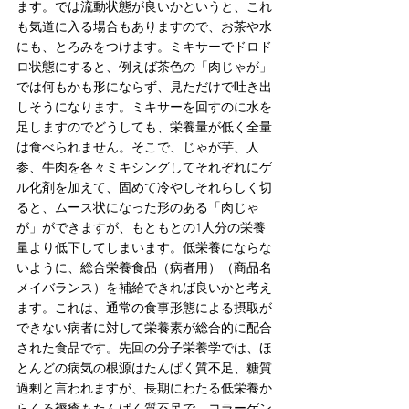
ます。では流動状態が良いかというと、これ
も気道に入る場合もありますので、お茶や水
にも、とろみをつけます。ミキサーでドロド
ロ状態にすると、例えば茶色の「肉じゃが」
では何もかも形にならず、見ただけで吐き出
しそうになります。ミキサーを回すのに水を
足しますのでどうしても、栄養量が低く全量
は食べられません。そこで、じゃが芋、人
参、牛肉を各々ミキシングしてそれぞれにゲ
ル化剤を加えて、固めて冷やしそれらしく切
ると、ムース状になった形のある「肉じゃ
が」ができますが、もともとの1人分の栄養
量より低下してしまいます。低栄養にならな
いように、総合栄養食品（病者用）（商品名
メイバランス）を補給できれば良いかと考え
ます。これは、通常の食事形態による摂取が
できない病者に対して栄養素が総合的に配合
された食品です。先回の分子栄養学では、ほ
とんどの病気の根源はたんぱく質不足、糖質
過剰と言われますが、長期にわたる低栄養か