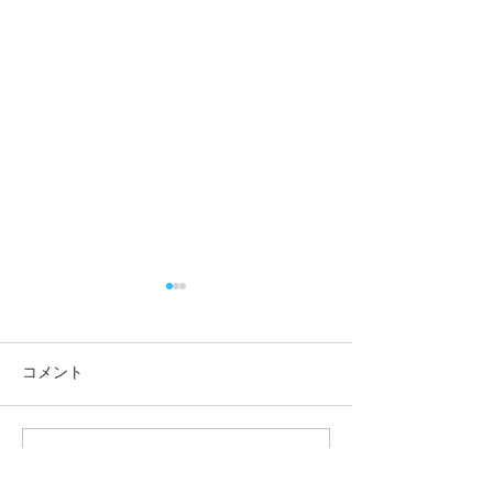
コメント
この投稿へのコメントは利用でき
8月1日（土）はご当地グ
7月26日（日）
なくなりました。詳細はサイト所
ルメの日です
の日です