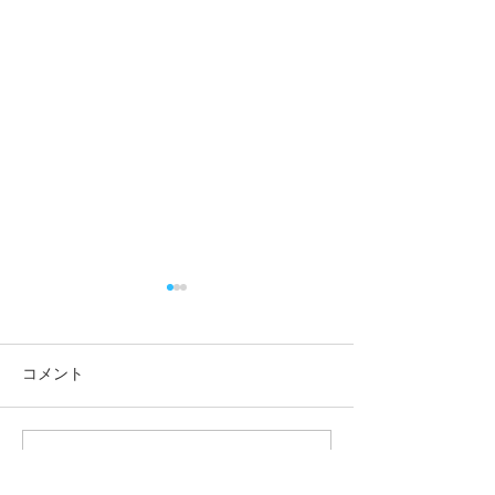
コメント
この投稿へのコメントは利用でき
8月1日（土）はご当地グ
7月26日（日）
なくなりました。詳細はサイト所
ルメの日です
の日です