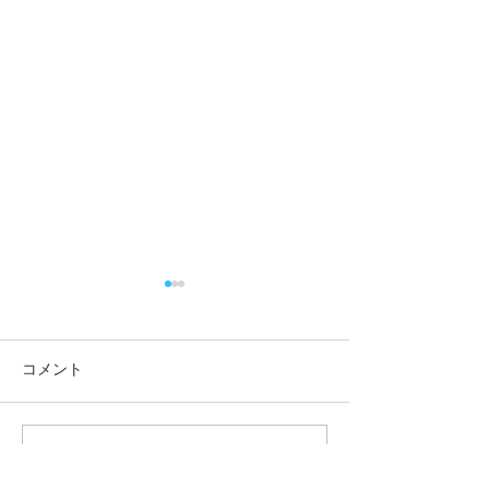
コメント
この投稿へのコメントは利用でき
8月1日（土）はご当地グ
7月26日（日）
なくなりました。詳細はサイト所
ルメの日です
の日です