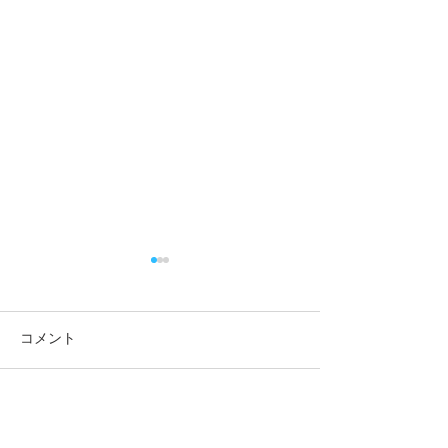
コメント
コメントを追加…
8月1日（土）はご当地グ
7月26日（日）
ルメの日です
の日です