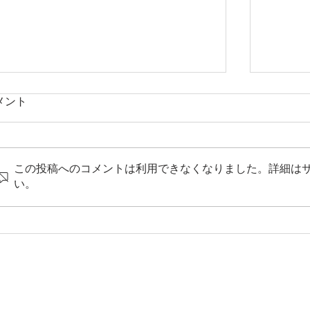
メント
この投稿へのコメントは利用できなくなりました。詳細は
い。
8月6日（木）はご当地グルメの日で
8月1
す
す