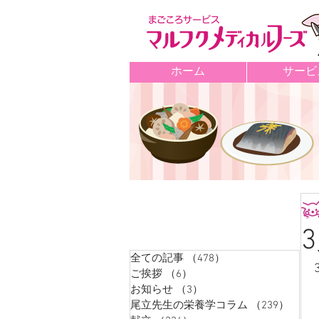
ホーム
サービ
記事カテゴリ
全ての記事
（478）
478件の記事
ご挨拶
（6）
6件の記事
お知らせ
（3）
3件の記事
尾立先生の栄養学コラム
（239）
239