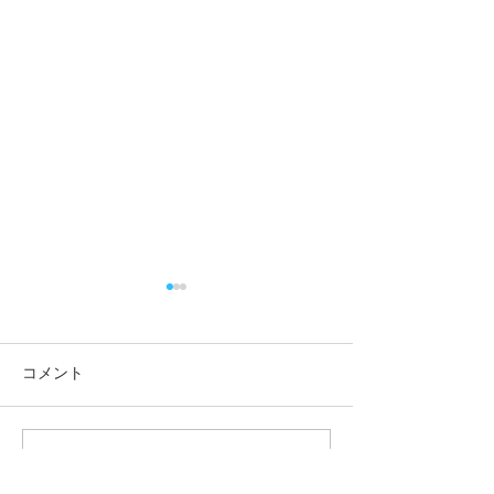
コメント
この投稿へのコメントは利用でき
8月1日（土）はご当地グ
7月26日（日）
なくなりました。詳細はサイト所
ルメの日です
の日です