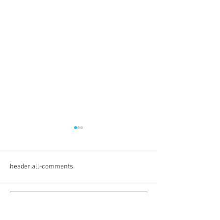
header.all-comments
empty-state.commenting-locked-
8月1日（土）はご当地グ
7月26日（日）
text
ルメの日です
の日です