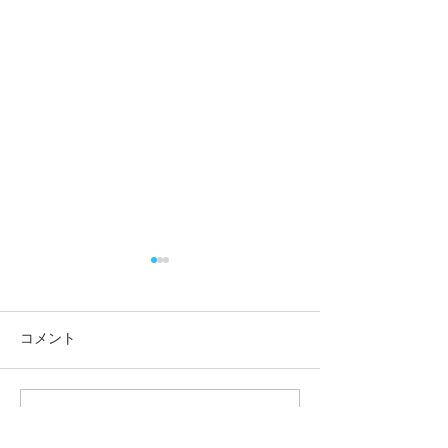
コメント
この投稿へのコメントは利用でき
8月1日（土）はご当地グ
7月26日（日）
なくなりました。詳細はサイト所
ルメの日です
の日です