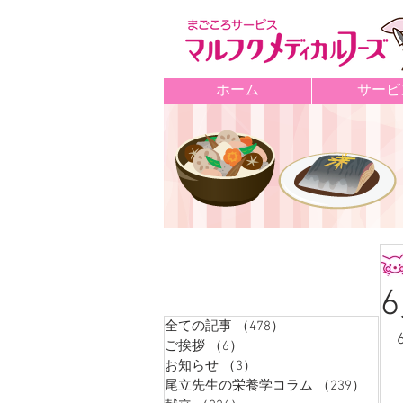
ホーム
サービ
記事カテゴリ
全ての記事
（478）
478件の記事
ご挨拶
（6）
6件の記事
お知らせ
（3）
3件の記事
尾立先生の栄養学コラム
（239）
239