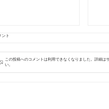
メント
この投稿へのコメントは利用できなくなりました。詳細は
い。
8月6日（木）はご当地グルメの日で
8月1
す
す