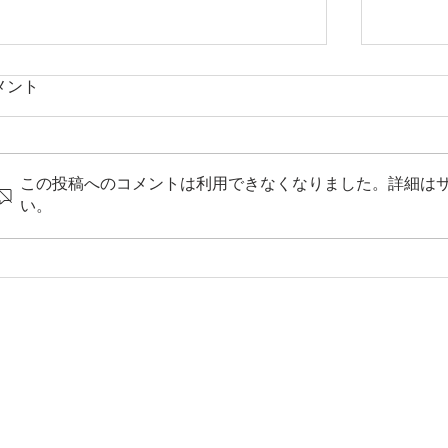
メント
この投稿へのコメントは利用できなくなりました。詳細は
やはり多い大腸癌
い。
夏を快
取り組み
​ └
衛生面について