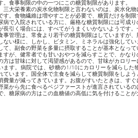
す。食事制限の中の一つにこの糖質制限があります。
　三大栄養素の炭水化物制限と言わないのは、炭水化物
です。食物繊維は増やすことが必要で、糖質だけを制限
尿病で入院されている方に、厳格な糖質制限には可成り
が長引く場合には、すべてがうまくいかないようです。
食事管理は、常食より若干の糖質制限はしていますが、
しない様に、しかし、ビタミン、ミネラルは強化してい
して、副食の野菜を多量に摂取することが基本となって
ますが、健常者でも甘いおやつを減らすことで、かなり
の方は甘味に対して渇望感があるので、甘味がカロリー
います。病院では、砂糖の1/10にカロリーを減らし
れています。国全体で主食を減らして糖質制限をしよう
消費量が減ってきています。お腹がすいたときは、すぐ
野菜から先に食べるベジファーストが進言されているの
で、糖尿病の方はこの血糖値の高低に気を付けることが