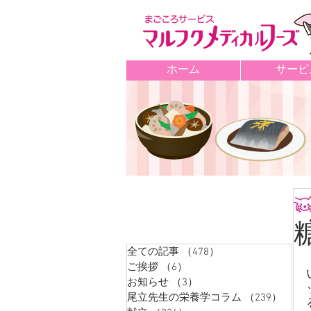
ホーム
サービ
記事カテゴリ
全ての記事
（478）
478件の記事
ご挨拶
（6）
6件の記事
お知らせ
（3）
3件の記事
尾立先生の栄養学コラム
（239）
239