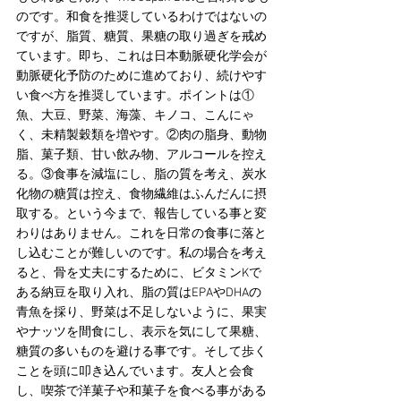
のです。和食を推奨しているわけではないの
ですが、脂質、糖質、果糖の取り過ぎを戒め
ています。即ち、これは日本動脈硬化学会が
動脈硬化予防のために進めており、続けやす
い食べ方を推奨しています。ポイントは①
魚、大豆、野菜、海藻、キノコ、こんにゃ
く、未精製穀類を増やす。②肉の脂身、動物
脂、菓子類、甘い飲み物、アルコールを控え
る。③食事を減塩にし、脂の質を考え、炭水
化物の糖質は控え、食物繊維はふんだんに摂
取する。という今まで、報告している事と変
わりはありません。これを日常の食事に落と
し込むことが難しいのです。私の場合を考え
ると、骨を丈夫にするために、ビタミンKで
ある納豆を取り入れ、脂の質はEPAやDHAの
青魚を採り、野菜は不足しないように、果実
やナッツを間食にし、表示を気にして果糖、
糖質の多いものを避ける事です。そして歩く
ことを頭に叩き込んでいます。友人と会食
し、喫茶で洋菓子や和菓子を食べる事がある