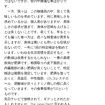
ではないですが、世の中難儀な事ばかりで
す。
　一方、我々は、この物価高の中、安くて美
味しいものを求めています。何に美味しさを
求めているかは、個人差がありますが、美味
しさの追求が過ぎて、身体が悲鳴を上げるこ
とは良くないことです。若くても、年をとっ
ても偏った食べ方は、色々な検査値が異常を
示しますが、身体は痛いとも痒いとも症状が
出ないので、一年に1回の特定検診を勧めて
います。いわゆる生活習慣を是正すると、そ
の数値は改善するかもしれない、一番の基礎
疾病が肥満です。相撲取りの皮下脂肪より、
内臓脂肪の多い肥満が良くないことで、特定
検診は腹囲を測定しています。肥満を放って
おくと、高血圧、中性脂肪、LDLコレステロ
ール、尿酸値が次々とドミノ倒しの様に高く
なっていきます。その食事指導がTJDという
ものです。
先日テレビで放映されて、ギクッとされたか
もしれませんが、The Japan Dietと言われるも