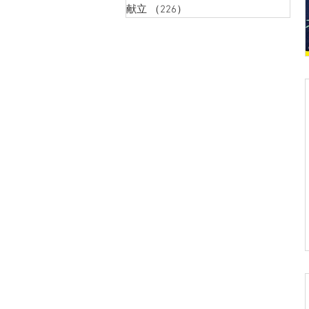
献立
（226）
226件の記事