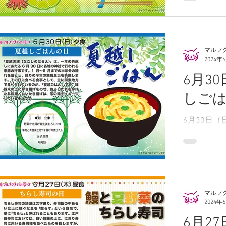
です
マルフ
2024年
6月3
しご
6月30日
食は「野菜
です
マルフ
2024年
6月2