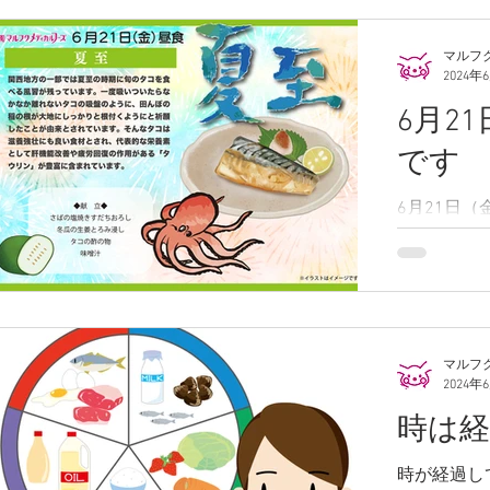
が詰まって
それなりの時
マルフ
2024年
6月2
です
6月21日
塩焼きすだ
労回復に効
マルフ
2024年
時は
時が経過し