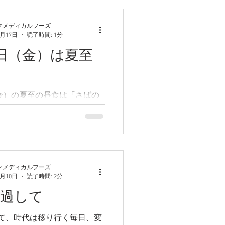
いる証です。猫背になるには
間があるよ...
クメディカルフーズ
6月17日
読了時間: 1分
1日（金）は夏至
（金）の夏至の昼食は「さばの
ちおろし」をはじめとする疲
くメニューです
クメディカルフーズ
6月10日
読了時間: 2分
経過して
て、時代は移り行く毎日、変