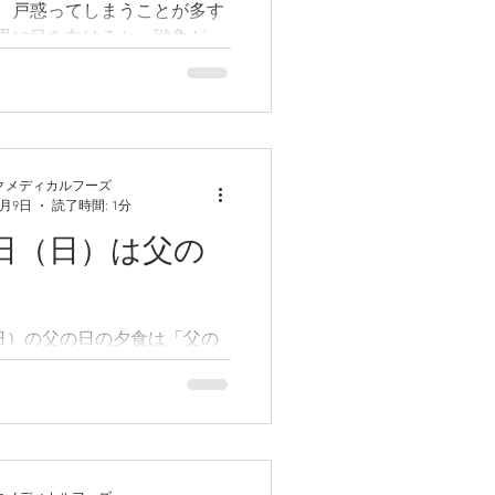
、戸惑ってしまうことが多す
界に目を向けると、戦争があ
こり、日本がいつ巻き込まれ
のある青年たちが沢山亡くな
世界大戦の学徒出陣では、日
失が大きかったでしょう。一
一年に3万...
クメディカルフーズ
6月9日
読了時間: 1分
6日（日）は父の
す
（日）の父の日の夕食は「父の
ニュー」です