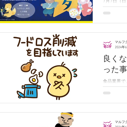
7月7日（
ちらし寿司
マルフ
2024年
良く
った
食品業界で
ことを考え
た事、食品
で目標が達
味期限延長
縮小、原材
造から賞味
マルフ