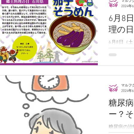
マルフ
2024年
6月8
理の
6月8日（
川県の「茄
マルフ
2024年
糖尿
ー？
糖尿病の治