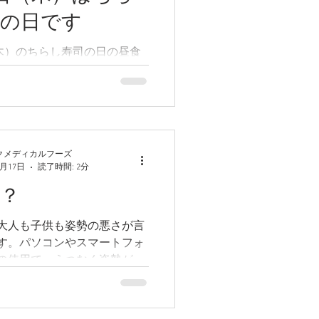
司の日です
（木）のちらし寿司の日の昼食
野菜のちらし寿司」です
クメディカルフーズ
6月17日
読了時間: 2分
？
大人も子供も姿勢の悪さが言
す。パソコンやスマートフォ
の使用で、うつむく姿勢が多
なるということです。背中を
腕を前から後ろに動かすと、
せんか？腹圧が上昇して、胃