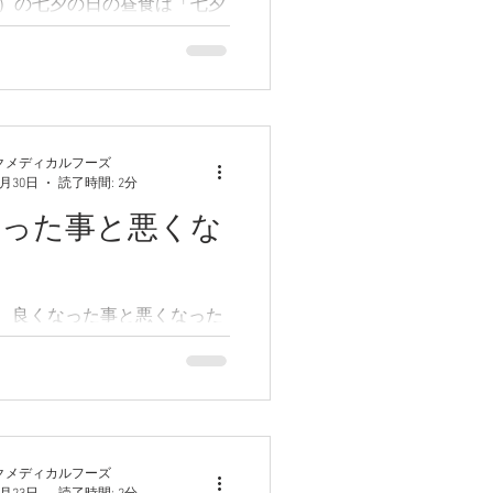
日）の七夕の日の昼食は「七夕
」です
クメディカルフーズ
6月30日
読了時間: 2分
なった事と悪くな
事
、良くなった事と悪くなった
てみました。まずは良くなっ
ロスが半減して、8年前倒し
成したこと。その理由は、賞
、コロナ禍による外食産業の
料の高騰による廃棄削減、製
期限までの期間が1/3を過ぎ
クメディカルフーズ