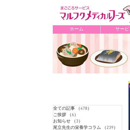
ホーム
サービ
記事カテゴリ
全ての記事
（478）
478件の記事
ご挨拶
（6）
6件の記事
お知らせ
（3）
3件の記事
尾立先生の栄養学コラム
（239）
239