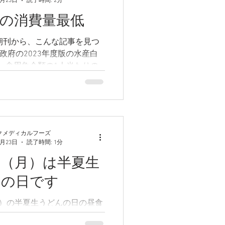
6月23日
読了時間: 2分
い1/...
の消費量最低
の朝刊から、こんな記事を見つ
政府の2023年度版の水産白
、食用魚介類の1人当たりの
22年度）は過去最低の22.
た。その逆に、肉類は増加傾向
ます。農水省の調査では、魚
り購入しない理由として、
..
クメディカルフーズ
6月23日
読了時間: 1分
日（月）は半夏生
んの日です
月）の半夏生うどんの日の昼食
香る冷やしぶっかけうどん」