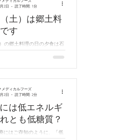
クメディカルフーズ
6月2日
読了時間: 1分
日（土）は郷土料
日です
土）の郷土料理の日の夕食は石
子そうめん」です
クメディカルフーズ
6月2日
読了時間: 2分
病には低エネルギ
それとも低糖質？
療にはご存知のように、「低