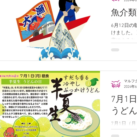
2024年
ると納品できな
魚介類
6月12日
けました。 
書によると
年間消費量（
０kgでし
が続いてい
介類をあま
「肉類を家族.
マルフ
2024年
7月1
うど
7月1日（
は「すだち