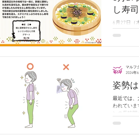
し寿
6月27日
は「鰻と夏
マルフ
2024年
姿勢は
最近では、
われていま
ンの長時間
く、猫背に
伸ばして、
胸がすきま