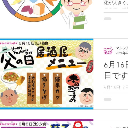
化が大きく
ぎます。世
ちこちで起
るか？将来
った第二次
本の頭脳損
方、今では、
マルフ
2024年
6月1
日で
6月16日
日居酒屋メ