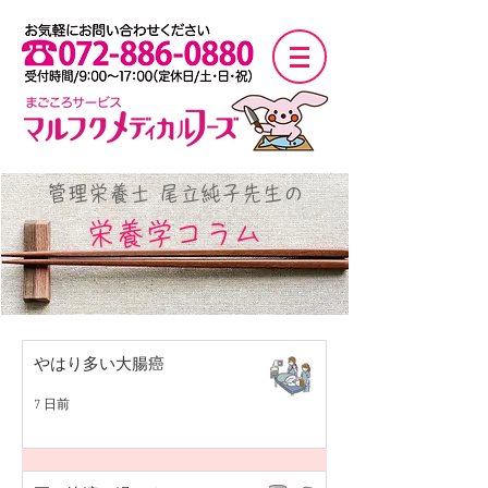
管理栄養士 尾立純子先生の
栄養学コラム
やはり多い大腸癌
7 日前