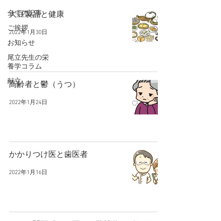
全ての記事
大豆製品と健康
ご挨拶
2022年1月30日
お知らせ
尾立先生の栄
養学コラム
献立
高齢者と鬱（うつ）
2022年1月24日
かかりつけ医と歯医者
2022年1月16日