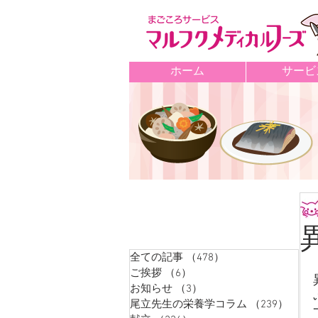
ホーム
サービ
記事カテゴリ
全ての記事
（478）
478件の記事
ご挨拶
（6）
6件の記事
お知らせ
（3）
3件の記事
尾立先生の栄養学コラム
（239）
239