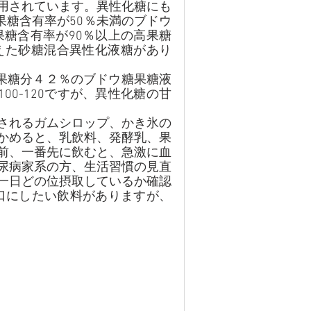
用されています。異性化糖にも
果糖含有率が50％未満のブドウ
果糖含有率が90％以上の高果糖
えた砂糖混合異性化液糖があり
、果糖分４２％のブドウ糖果糖液
00-120ですが、異性化糖の甘
されるガムシロップ、かき氷の
かめると、乳飲料、発酵乳、果
前、一番先に飲むと、急激に血
尿病家系の方、生活習慣の見直
一日どの位摂取しているか確認
口にしたい飲料がありますが、