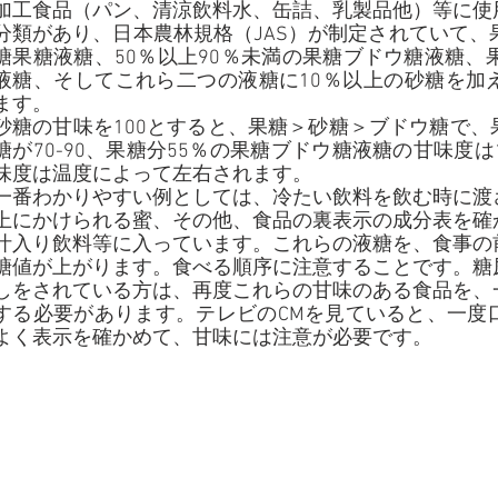
加工食品（パン、清涼飲料水、缶詰、乳製品他）等に使
分類があり、日本農林規格（JAS）が制定されていて、
糖果糖液糖、50％以上90％未満の果糖ブドウ糖液糖、
液糖、そしてこれら二つの液糖に10％以上の砂糖を加
ます。
砂糖の甘味を100とすると、果糖＞砂糖＞ブドウ糖で
糖が70-90、果糖分55％の果糖ブドウ糖液糖の甘味度は1
味度は温度によって左右されます。
一番わかりやすい例としては、冷たい飲料を飲む時に渡
上にかけられる蜜、その他、食品の裏表示の成分表を確
汁入り飲料等に入っています。これらの液糖を、食事の
糖値が上がります。食べる順序に注意することです。糖
しをされている方は、再度これらの甘味のある食品を、
する必要があります。テレビのCMを見ていると、一度
よく表示を確かめて、甘味には注意が必要です。