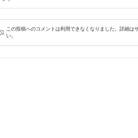
この投稿へのコメントは利用できなくなりました。詳細は
やはり多い大腸癌
い。
夏を快
取り組み
​ └
衛生面について
└
さらなる衛生管理の取り組みについて
└
徹底した従業員への指導
└
コロナウイルス感染症対策
└
SDGsへの取り組み