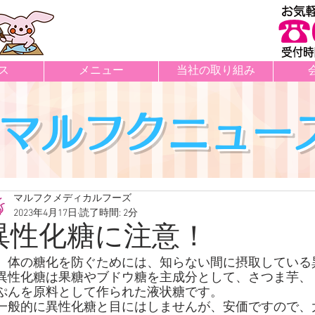
ス
メニュー
当社の取り組み
マルフクニュー
マルフクメディカルフーズ
2023年4月17日
読了時間: 2分
異性化糖に注意！
　体の糖化を防ぐためには、知らない間に摂取している
異性化糖は果糖やブドウ糖を主成分として、さつま芋、
ぷんを原料として作られた液状糖です。
件の記事
一般的に異性化糖と目にはしませんが、安価ですので、