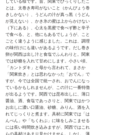
している様です。昔、関東でびっくりしたこ
とは、太巻き寿司がないこと（かんぴょう巻
きしかない）、うどんの汁が真っ黒（うどん
が見えない）、かき氷の蜜は上からかけない
（下にある）、心太を黒蜜で食べず酢と辛子
で食べる、と、他にもあるでしょうが、こと
ごとく違うように感じました。これは、調理
の味付けにも違いがあるようです。だし巻き
卵が関西は出し汁と食塩でふんわりと。関東
では砂糖を入れて甘めにします。小さい頃、
「カントダキ」と母から言われて、まさか
「関東炊き」とは思わなかった「おでん」で
すが、今では全国で統一され、おでんになっ
ているかもしれませんが、この汁に一番特徴
が出るようです。関西では昆布出しに、薄口
醤油、酒、食塩であっさりと、関東ではかつ
お出しに濃い口醤油、砂糖、みりん、酒を入
れてじっくりと煮ます。具材に関東では「は
んぺん」や「ちくわぶ」に味をしみこませる
には長い時間炊き込みますが、関西ではこれ
らの具材はあまり見かけません。しかし、薄